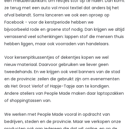
een meubelfabrikant om restjes stof op te halen. Dan komt
ze terug met een auto vol mooi textiel dat anders bij het
afval belandt. Soms lanceren we ook een oproep op
Facebook − voor de kerstperiode hebben we
bijvoorbeeld rode en groene stof nodig. Dan krijgen we altijd
verrassend veel schenkingen: lappen stof die mensen thuis
hebben liggen, maar ook voorraden van handelaars.
Voor kersenpitkussentjes of dekentjes kopen we wel
nieuw materiaal. Daarvoor gebruiken we liever geen
tweedehands. En we krijgen ook veel banners van de stad
en de provincie: zeilen die gebruikt zijn om evenementen
als Het Groot Verlof of Hapje-Tapje aan te kondigen.
Andere ateliers van People Made maken daar laptopzakken
of shoppingtassen van.
We werken met People Made vooral in opdracht van
bedrijven, steden en de provincie. Maar we verkopen onze
producten ook aan iedereen die dat wil: online, en op de