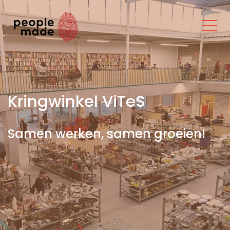
Kringwinkel ViTeS
Samen werken, samen groeien!